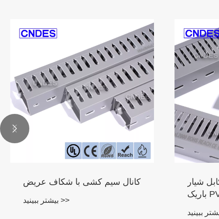


بل شیار
کانال سیم کشی با شکاف عریض
ک PVC
بیشتر ببینید >>