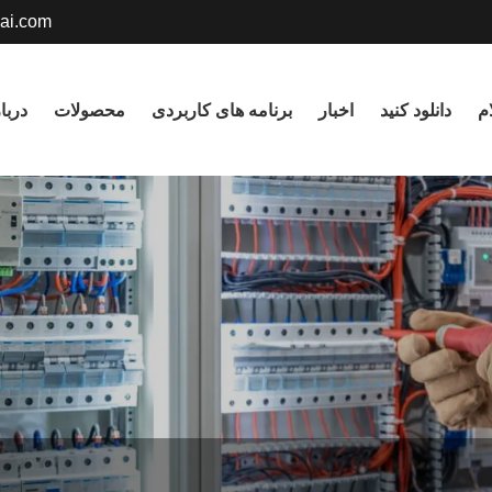
ai.com
English
م
دانلود کنید
اخبار
برنامه های کاربردی
محصولات
دربا
русский
Deutsch
Nederlands
Svenska
বাংলা ভাষার
हिन्दी
Gaeilge