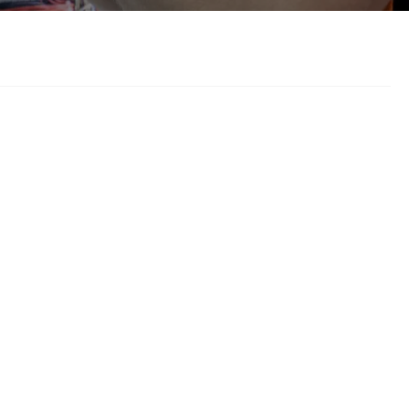
český
تمل
український
Javanese
தமிழ்
తెలుగు
Burmese
български
Latine
Қазақша
Azərbaycan
Slovenský jazyk
и
Lietuvos
Eesti Keel
Slovenski
मराठी