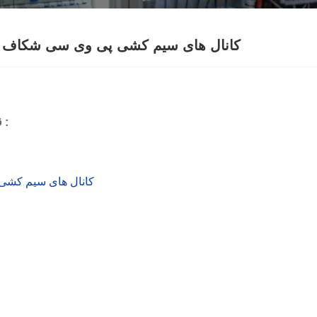
Norsk‎
ελληνικά
کانال های سیم کشی پی وی سی شکاف د
فارسی
नेपाली
قبلی :
ລາວ
ب
Euskal
کانال های سیم کشی 
Македонск
Română
Srpski језик