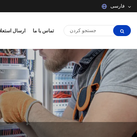
فارسی
Español
Português
تماس با ما
ارسال استعلا
Français
日本語
tiếng Việt
Italiano
Polski
ภาษาไทย
한국어
magyar
Malay
Dansk
Suomi
Pilipino
Türkçe
Indonesia
العربية