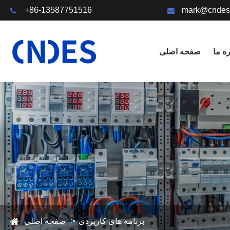
+86-13587751516
mark@cndes
ره ما
صفحه اصلی
برنامه های کاربردی
صفحه اصلی