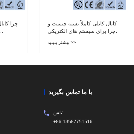
کانال کابلی کاملاً بسته چیست و
چرا کان
چرا برای سیستم های الکتریکی
ایمن، سازمان یافته و با کارایی
هوشمن
بیشتر ببینید >>
بالا ضروری است
با ما تماس بگیرید
تلفن:
+86-13587751516