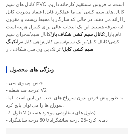
کانال های سیم PVC است. ما فروش مستقیم کارخانه داریم.
کانال های سیم کشی آبی ما عملکرد قابل اعتماد مدیریت کابل
را ارائه می دهند، در حالی که سازگار با محیط زیست و مقرون
به صرفه هستند. این یک انتخاب عالی برای کنترل هزینه است!
نام بازار:
کانال سیم کشی شکاف باز
/کانال سیم/مجرای سیم
کشی/کانال کابل/ترانک سیم/سینی کابل/راهی کابل/
ترانکینگ
سیم کشی کابل
/ ترانک پی وی سی شکاف دار
ویژگی های محصول
- جنس: پی وی سی
- درجه ضد شعله: V2
-به طور پیش فرض بدون سوراخ های نصب در پایین است، اما
سوراخ ها را می توان پانچ کرد.
-طول: 2M (طول های سفارشی موجود هستند)
- دمای کار: -25 درجه سانتیگراد تا 60 درجه سانتیگراد