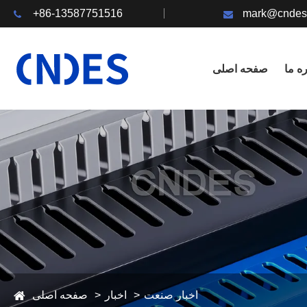
+86-13587751516
mark@cndes
ره ما
صفحه اصلی
اخبار صنعت
اخبار
صفحه اصلی