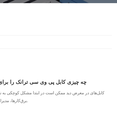
český
تمل
український
Javanese
தமிழ்
తెలుగు
Burmese
български
Latine
Қазақша
Azərbaycan
Slovenský jazyk
и
Lietuvos
Eesti Keel
چه چیزی کابل پی وی سی ترانک را برای
Slovenski
मराठी
کابل‌های در معرض دید ممکن است در ابتدا مشکل کوچکی به نظ
برق‌کارها، مدیران تأسیسات، تعمیرکاران دفاتر و خریداران پروژه ایجاد می‌کنند.