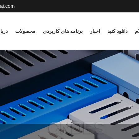
ai.com
English
م
دانلود کنید
اخبار
برنامه های کاربردی
محصولات
دربا
русский
Deutsch
Nederlands
Svenska
বাংলা ভাষার
हिन्दी
Gaeilge