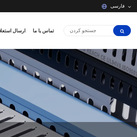
فارسی
Español
Português
تماس با ما
ارسال استعلا
Français
日本語
tiếng Việt
Italiano
Polski
ภาษาไทย
한국어
magyar
Malay
Dansk
Suomi
Pilipino
Türkçe
Indonesia
العربية