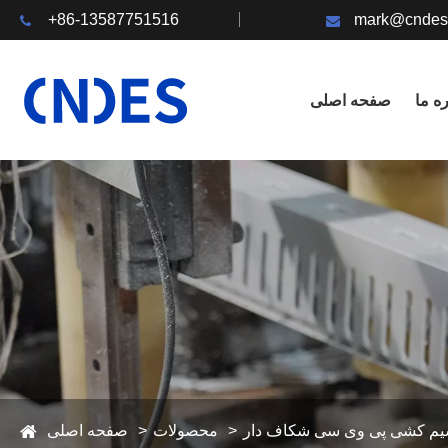
+86-13587751516
mark@cndes
ره ما
صفحه اصلی
سیم کشی پی وی سی شکاف دار
محصولات
صفحه اصلی