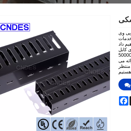
Norsk‎
ελληνικά
شکی
فارسی
 پی وی
 خدمات
नेपाली
CNDE یک
ت 24 سال بر
ລາວ
ولات کانال های سیم کشی تمرکز کرده ایم و به بیش از 50000
ئه می
 منتظر
Euskal
Македонск
Română
F
Srpski језик