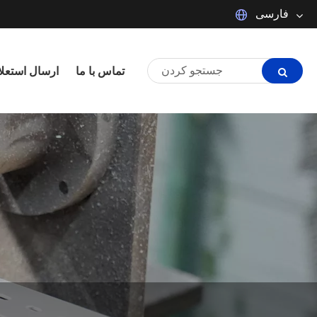
فارسی
Español
Português
تماس با ما
ارسال استعلا
Français
日本語
tiếng Việt
Italiano
Polski
ภาษาไทย
한국어
magyar
Malay
Dansk
Suomi
Pilipino
Türkçe
Indonesia
العربية