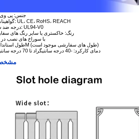
جنس: پی وی
گواهینامه ها: UL، CE، RoHS، REACH
درجه ضد شعله: UL94-V0
رنگ: خاکستری یا سایر رنگ های سفا
با سوراخ های نصب در پ
طول استاندارد: 2M (طول های سفارشی موجود است)
دمای کارکرد: -40 درجه سانتیگراد تا 70 درجه سانتیگراد
مشخص