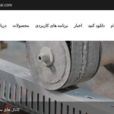
ai.com
English
م
دانلود کنید
اخبار
برنامه های کاربردی
محصولات
دربا
русский
Deutsch
Nederlands
Svenska
বাংলা ভাষার
हिन्दी
Gaeilge
کانال های 