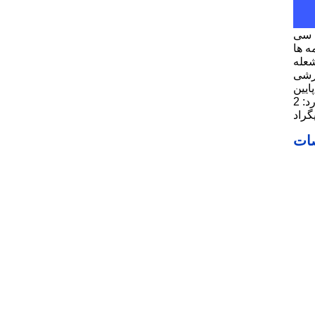
 سی
رشی
ایین
ات