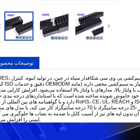
توضیحات محصو
CNDES، به عنوان یک کارخانه تحقیق و توسعه حرفه‌ای و تولید کانال سیم‌
کیفیت ISO دقیق و خدمات OEM/ODM ت
با ولتاژ بالا، مدارهای با ولتاژ بالا استفاده می‌شود. افزایش کارایی مد
 خاموش شونده ساخته شده است که با استانداردهای درجه بندی حریق UL94V-0 مط
دارد و با گواهینامه های بین المللی از جمله RoHS، CE، UL، REACH و ISO مطابقت دارد. این ویژگی دود کم، بدون هالو
برابر شعله و استقامت در دمای بالا را تضمین می کند (معمولاً از -25 درجه سانتیگراد تا 70 درجه سانتیگراد کار می کند، با م
ن بدون لبه های تیز از آسیب کابل یا صدمه به نصاب ها جلوگیری می ک
ایمنی را افزایش می دهد.