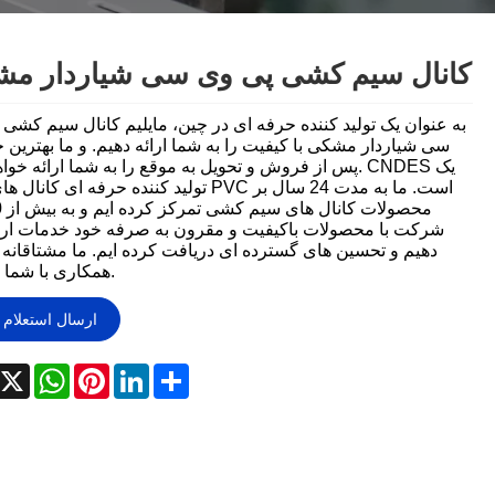
český
تمل
український
Javanese
کانال سیم کشی پی وی سی شیاردار م
தமிழ்
తెలుగు
به عنوان یک تولید کننده حرفه ای در چین، مایلیم کانال سیم کشی
سی شیاردار مشکی با کیفیت را به شما ارائه دهیم. و ما بهترین
Burmese
български
پس از فروش و تحویل به موقع را به شما ارائه خواهیم داد. S
تولید کننده حرفه ای کانال های کابل PVC است. ما به مد
Latine
Қазақша
محص
شرکت با محصولات باکیفیت و مقرون به صرفه خود خدمات ارا
دهیم و تحسین های گسترده ای دریافت کرده ایم. ما مشتاقانه
Azərbaycan
Slovenský jazyk
همکاری با شما هستیم.
и
Lietuvos
Eesti Keel
ارسال استعلام
Slovenski
मराठी
acebook
X
WhatsApp
Pinterest
LinkedIn
Share