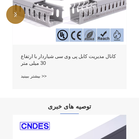


کانال مدیریت کابل پی وی سی شیاردار با ارتفاع
30 میلی متر
بیشتر ببینید >>
توصیه های خبری