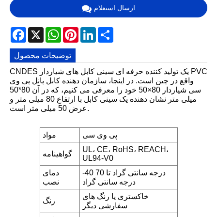
ارسال استعلام
Facebook
X
WhatsApp
Pinterest
LinkedIn
Share
توضیحات محصول
CNDES یک تولید کننده حرفه ای سینی کابل های شیاردار PVC
واقع در چین است. در اینجا، سازمان دهنده کابل پانل پی وی
سی شیاردار 80×50 خود را معرفی می کنیم، که در آن 80*50
میلی متر نشان دهنده یک سینی کابل با ارتفاع 80 میلی متر و
عرض 50 میلی متر است.
پی وی سی
مواد
UL، CE، RoHS، REACH،
گواهینامه
UL94-V0
-40 درجه سانتی گراد تا 70
دمای
درجه سانتی گراد
نصب
خاکستری یا رنگ های
رنگ
سفارشی دیگر