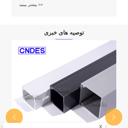
بیشتر ببینید >>
توصیه های خبری


X