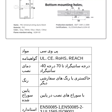
پی وی سی
مواد
UL، CE، RoHS، REACH
گواهینامه
-40 درجه سانتیگراد تا 70 درجه
دمای
سانتیگراد
نصب
خاکستری یا رنگ های سفارشی
رنگ
دیگر
پایین
با سوراخ های نصب در پایین
سوراخ
شده
EN50085-1,EN50085-2-
استاندارد
3,UL1565,ISO9001