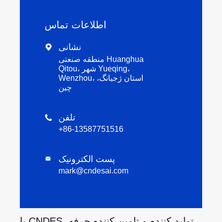
اطلاعات تماس
نشانی

منطقه صنعتی Huanghua
Qitou، شهر Yueqing،
Wenzhou، استان ژجیانگ،
چین
تلفن

+86-13587751516
پست الکترونیک

mark@cndesai.com
با CNDES، تولید کننده و تامین کننده حرفه