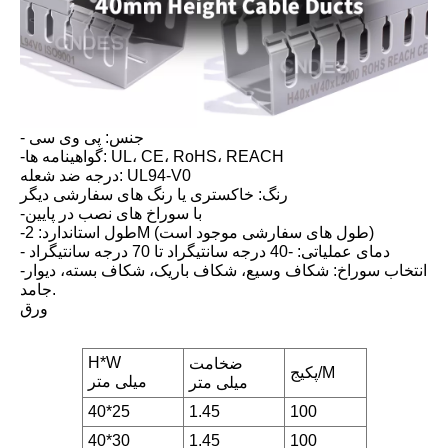
- جنس: پی وی سی
-گواهینامه ها: UL، CE، RoHS، REACH
درجه ضد شعله: UL94-V0
رنگ: خاکستری یا رنگ های سفارشی دیگر
-با سوراخ های نصب در پایین
-طول استاندارد: 2M (طول های سفارشی موجود است)
- دمای عملیاتی: -40 درجه سانتیگراد تا 70 درجه سانتیگراد
-انتخاب سوراخ: شکاف وسیع، شکاف باریک، شکاف بسته، دیوار
جامد.
ورق
H*W
ضخامت
پکیج/M
میلی متر
میلی متر
40*25
1.45
100
40*30
1.45
100