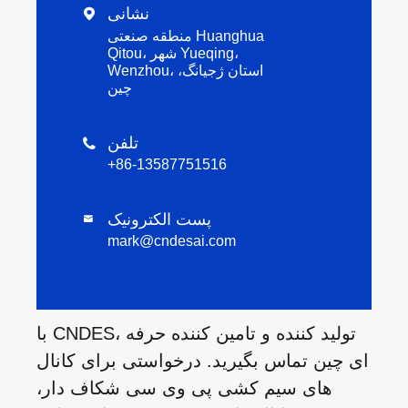
نشانی

منطقه صنعتی Huanghua
Qitou، شهر Yueqing،
Wenzhou، استان ژجیانگ،
چین
تلفن

+86-13587751516
پست الکترونیک

mark@cndesai.com
با CNDES، تولید کننده و تامین کننده حرفه
ای چین تماس بگیرید. درخواستی برای کانال
های سیم کشی پی وی سی شکاف دار،