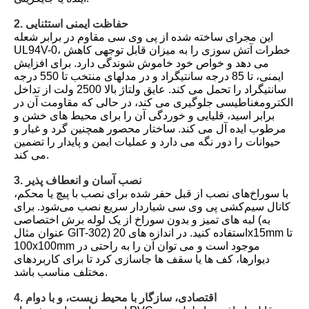
2. حفاظت ایمنی استثنایی
این مجرای ساخته شده از پی وی سی مقاوم در برابر شعله
UL94V-0، خطرات آتش سوزی را به میزان قابل توجهی کاهش
می دهد و خواص خود خاموش شوندگی دارد. برای افزایش
ایمنی، تا 85 درجه سانتیگراد و در مدلهای منتخب تا 550 درجه
سانتیگراد را تحمل می کند. عایق ولتاژ بالا 2500 ولت از تداخل
الکترومغناطیسی جلوگیری می کند، در حالی که مقاومت آن در
برابر اسید، قلیایی و خوردگی آن را برای محیط های خشن و
مرطوب ایده آل می کند. ساختار محصور همچنین گرد و غبار و
حیوانات را دور نگه می دارد و عملیات ایمن و پایدار را تضمین
می کند.
3. نصب آسان و انعطاف پذیر
با سوراخ‌های نصب از قبل حفر شده برای نصب با پیچ یا محکم،
کانال سیم‌کشی پی وی سی شیاردار سریع نصب می‌شود. برای
لبه های تمیز و بدون سوراخ از یک لوله برش اختصاصی (به
عنوان مثال GIT-302) استفاده کنید. در اندازه های 20x15mm تا
100x100mm موجود است و می توان آن را به راحتی در
دیوارها، کف ها یا سقف ها جاسازی کرد تا برای کاربردهای
مختلف مناسب باشد.
4. اقتصادی، سازگار با محیط زیست، و با دوام