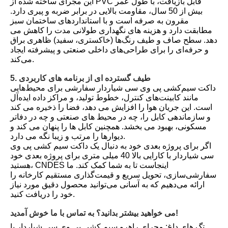
این مجرای ساخته شده از PVC قابل بازیافت، با طول عمر
بیش از 50 سال، مقاومت بالایی در برابر ضربه و پیری دارد.
مقرون به صرفه است و با استانداردهای ساختمان سبز
مطابقت دارد و هزینه های نگهداری طولانی مدت را کاهش می
دهد. سطح صاف و طیف رنگ‌ها (خاکستری، سفید) ظاهری براق
و حرفه‌ای را برای طراحی‌های داخلی صنعتی و پیشرفته ایجاد
می‌کند.
5. طیف گسترده ای از برنامه های کاربردی
داکت سیم‌کشی پی وی سی شیاردار سفارشی برای محیط‌هایی
مانند کابینت‌های کنترل، خطوط تولید، و مراکز داده ایده‌آل
است. این جریان هوا را افزایش می دهد، فضا را ذخیره می کند
و سازماندهی کابل را، چه در محیط های صنعتی و چه در دفاتر
مسکونی، بهبود می بخشد. همچنین کابل ها را پنهان می کند و
دیوارها را مرتب و زیبا نگه می دارد.
اگر برای پروژه بعدی خود به دنبال یک داکت سیم کشی پی وی
سی شیاردار با کارایی بالا 40 میلی متری برای پروژه بعدی خود
هستید، CNDES اینجاست تا به شما کمک کند. ما
سفارشی‌سازی، تحویل سریع و قیمت‌گذاری مستقیم کارخانه را
ارائه می‌دهیم که به آسانی می‌توانید محصول دقیق مورد نیاز
خود را دریافت کنید.
می خواهید بیشتر بدانید؟ به تماس با ما خوش آمدید!
تگ های داغ: مجرای راهرو سیم کشی پی وی سی شیاردار با